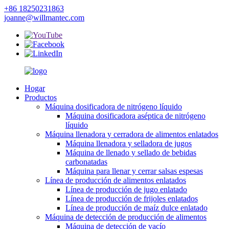
+86 18250231863
joanne@willmantec.com
Hogar
Productos
Máquina dosificadora de nitrógeno líquido
Máquina dosificadora aséptica de nitrógeno
líquido
Máquina llenadora y cerradora de alimentos enlatados
Máquina llenadora y selladora de jugos
Máquina de llenado y sellado de bebidas
carbonatadas
Máquina para llenar y cerrar salsas espesas
Línea de producción de alimentos enlatados
Línea de producción de jugo enlatado
Línea de producción de frijoles enlatados
Línea de producción de maíz dulce enlatado
Máquina de detección de producción de alimentos
Máquina de detección de vacío