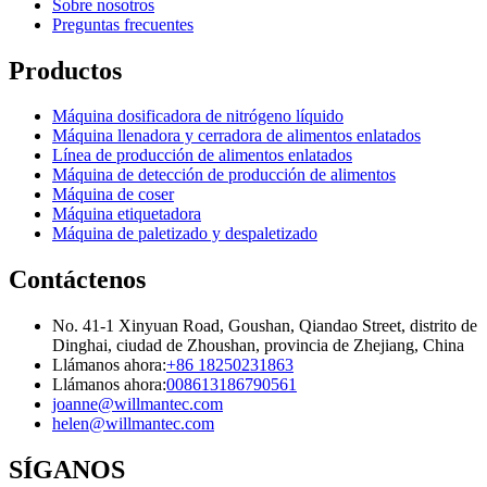
Sobre nosotros
Preguntas frecuentes
Productos
Máquina dosificadora de nitrógeno líquido
Máquina llenadora y cerradora de alimentos enlatados
Línea de producción de alimentos enlatados
Máquina de detección de producción de alimentos
Máquina de coser
Máquina etiquetadora
Máquina de paletizado y despaletizado
Contáctenos
No. 41-1 Xinyuan Road, Goushan, Qiandao Street, distrito de
Dinghai, ciudad de Zhoushan, provincia de Zhejiang, China
Llámanos ahora:
+86 18250231863
Llámanos ahora:
008613186790561
joanne@willmantec.com
helen@willmantec.com
SÍGANOS