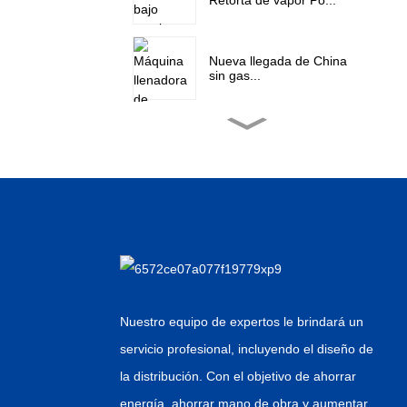
Nueva llegada de China
sin gas...
China Precio barato
Horizontal Inne...
Precio bajo para etiquetas
con pegamento
termofusible...
Venta al por mayor de
China Retor de
pulverización de agua...
Nuestro equipo de expertos le brindará un
servicio profesional, incluyendo el diseño de
Puntos de venta de
fábrica para bebidas
la distribución. Con el objetivo de ahorrar
carbonatadas...
energía, ahorrar mano de obra y aumentar