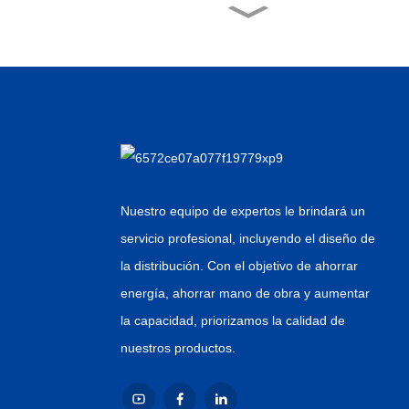
China Precio barato
Horizontal Inne...
Precio bajo para etiquetas
con pegamento
termofusible...
Venta al por mayor de
China Retor de
pulverización de agua...
Nuestro equipo de expertos le brindará un
servicio profesional, incluyendo el diseño de
Puntos de venta de
fábrica para bebidas
la distribución. Con el objetivo de ahorrar
carbonatadas...
energía, ahorrar mano de obra y aumentar
la capacidad, priorizamos la calidad de
nuestros productos.