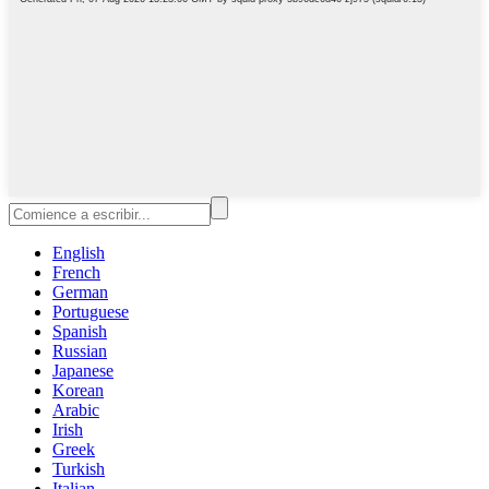
English
French
German
Portuguese
Spanish
Russian
Japanese
Korean
Arabic
Irish
Greek
Turkish
Italian