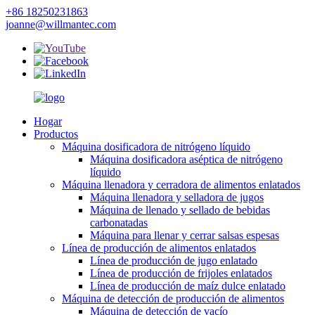
+86 18250231863
joanne@willmantec.com
Hogar
Productos
Máquina dosificadora de nitrógeno líquido
Máquina dosificadora aséptica de nitrógeno
líquido
Máquina llenadora y cerradora de alimentos enlatados
Máquina llenadora y selladora de jugos
Máquina de llenado y sellado de bebidas
carbonatadas
Máquina para llenar y cerrar salsas espesas
Línea de producción de alimentos enlatados
Línea de producción de jugo enlatado
Línea de producción de frijoles enlatados
Línea de producción de maíz dulce enlatado
Máquina de detección de producción de alimentos
Máquina de detección de vacío