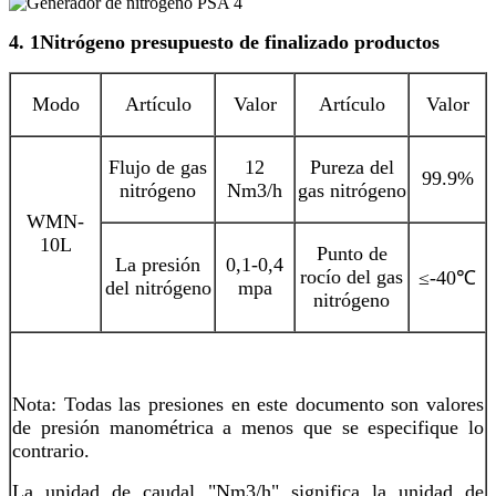
4
. 1
Nitrógeno
presupuesto
de
finalizado
productos
Modo
Artículo
Valor
Artículo
Valor
Flujo de gas
12
Pureza del
99.9%
nitrógeno
Nm3/h
gas nitrógeno
WMN-
10L
Punto de
La presión
0,1-0,4
rocío del gas
≤-40℃
del nitrógeno
mpa
nitrógeno
Nota: Todas las presiones en este documento son valores
de presión manométrica a menos que se especifique lo
contrario.
La unidad de caudal "Nm3/h" significa la unidad de