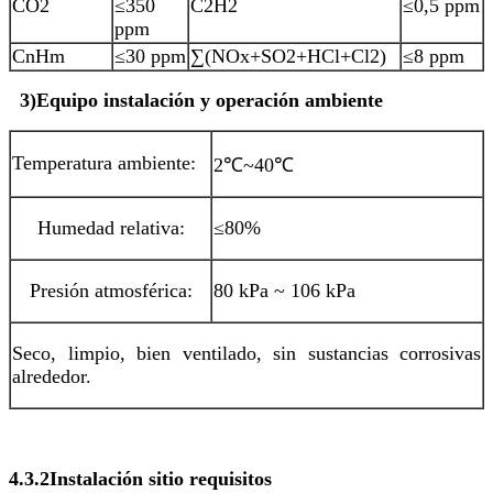
CO2
≤350
C2H2
≤0,5 ppm
ppm
CnHm
≤30 ppm
∑(NOx+SO2+HCl+Cl2)
≤8 ppm
3
)
Equipo
instalación
y
operación
ambiente
Temperatura ambiente:
2℃~40℃
Humedad relativa:
≤80%
Presión atmosférica:
80 kPa ~ 106 kPa
Seco, limpio, bien ventilado, sin sustancias corrosivas
alrededor.
4.3.2
Instalación
sitio
requisitos