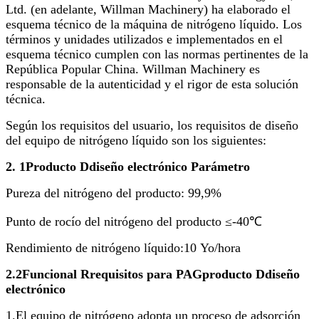
Ltd. (en adelante, Willman Machinery) ha elaborado el
esquema técnico de la máquina de nitrógeno líquido. Los
términos y unidades utilizados e implementados en el
esquema técnico cumplen con las normas pertinentes de la
República Popular China. Willman Machinery es
responsable de la autenticidad y el rigor de esta solución
técnica.
Según los requisitos del usuario, los requisitos de diseño
del equipo de nitrógeno líquido son los siguientes:
2. 1
Producto
D
diseño electrónico
Parámetro
Pureza del nitrógeno del producto: 99,9%
Punto de rocío del nitrógeno del producto ≤-40℃
Rendimiento de nitrógeno líquido:
10
Yo
/hora
2
.2
Funcional
R
requisitos
para
PAG
producto
D
diseño
electrónico
1
.
El equipo de nitrógeno adopta un proceso de adsorción