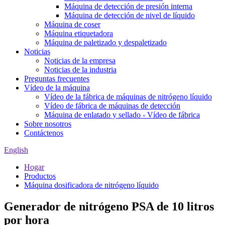
Máquina de detección de presión interna
Máquina de detección de nivel de líquido
Máquina de coser
Máquina etiquetadora
Máquina de paletizado y despaletizado
Noticias
Noticias de la empresa
Noticias de la industria
Preguntas frecuentes
Vídeo de la máquina
Vídeo de la fábrica de máquinas de nitrógeno líquido
Vídeo de fábrica de máquinas de detección
Máquina de enlatado y sellado - Vídeo de fábrica
Sobre nosotros
Contáctenos
English
Hogar
Productos
Máquina dosificadora de nitrógeno líquido
Generador de nitrógeno PSA de 10 litros
por hora