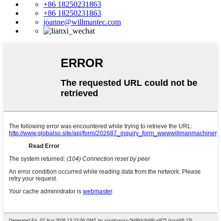
+86 18250231863
+86 18250231863
joanne@willmantec.com