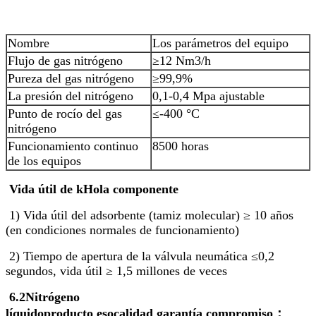
Nombre
Los parámetros del equipo
Flujo de gas nitrógeno
≥12 Nm3/h
Pureza del gas nitrógeno
≥99,9%
La presión del nitrógeno
0,1-0,4 Mpa ajustable
Punto de rocío del gas
≤-400 °C
nitrógeno
Funcionamiento continuo
8500 horas
de los equipos
Vida útil de k
Hola
componente
1) Vida útil del adsorbente (tamiz molecular) ≥ 10 años
(en condiciones normales de funcionamiento)
2) Tiempo de apertura de la válvula neumática ≤0,2
segundos, vida útil ≥ 1,5 millones de veces
6.2
Nitrógeno
líquido
producto
eso
calidad
garantía
compromiso
：