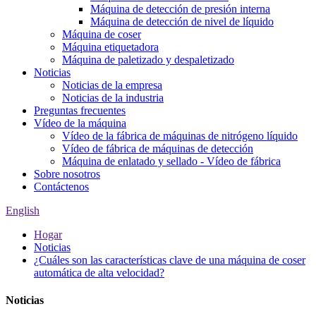
Máquina de detección de presión interna
Máquina de detección de nivel de líquido
Máquina de coser
Máquina etiquetadora
Máquina de paletizado y despaletizado
Noticias
Noticias de la empresa
Noticias de la industria
Preguntas frecuentes
Vídeo de la máquina
Vídeo de la fábrica de máquinas de nitrógeno líquido
Vídeo de fábrica de máquinas de detección
Máquina de enlatado y sellado - Vídeo de fábrica
Sobre nosotros
Contáctenos
English
Hogar
Noticias
¿Cuáles son las características clave de una máquina de coser
automática de alta velocidad?
Noticias