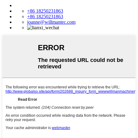
+86 18250231863
+86 18250231863
joanne@willmantec.com