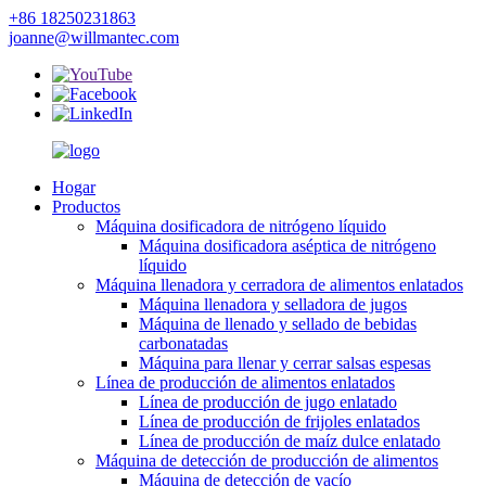
+86 18250231863
joanne@willmantec.com
Hogar
Productos
Máquina dosificadora de nitrógeno líquido
Máquina dosificadora aséptica de nitrógeno
líquido
Máquina llenadora y cerradora de alimentos enlatados
Máquina llenadora y selladora de jugos
Máquina de llenado y sellado de bebidas
carbonatadas
Máquina para llenar y cerrar salsas espesas
Línea de producción de alimentos enlatados
Línea de producción de jugo enlatado
Línea de producción de frijoles enlatados
Línea de producción de maíz dulce enlatado
Máquina de detección de producción de alimentos
Máquina de detección de vacío