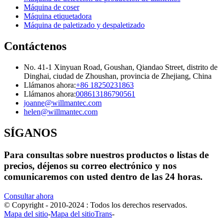
Máquina de coser
Máquina etiquetadora
Máquina de paletizado y despaletizado
Contáctenos
No. 41-1 Xinyuan Road, Goushan, Qiandao Street, distrito de
Dinghai, ciudad de Zhoushan, provincia de Zhejiang, China
Llámanos ahora:
+86 18250231863
Llámanos ahora:
008613186790561
joanne@willmantec.com
helen@willmantec.com
SÍGANOS
Para consultas sobre nuestros productos o listas de
precios, déjenos su correo electrónico y nos
comunicaremos con usted dentro de las 24 horas.
Consultar ahora
© Copyright - 2010-2024 : Todos los derechos reservados.
Mapa del sitio
-
Mapa del sitioTrans
-