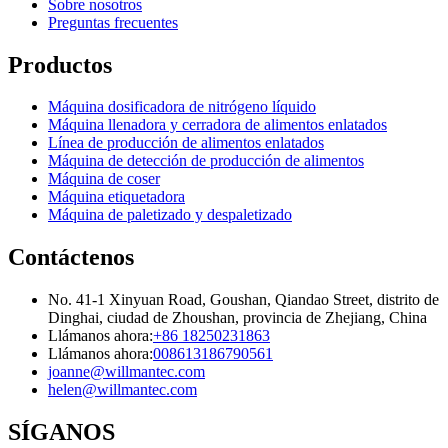
Sobre nosotros
Preguntas frecuentes
Productos
Máquina dosificadora de nitrógeno líquido
Máquina llenadora y cerradora de alimentos enlatados
Línea de producción de alimentos enlatados
Máquina de detección de producción de alimentos
Máquina de coser
Máquina etiquetadora
Máquina de paletizado y despaletizado
Contáctenos
No. 41-1 Xinyuan Road, Goushan, Qiandao Street, distrito de
Dinghai, ciudad de Zhoushan, provincia de Zhejiang, China
Llámanos ahora:
+86 18250231863
Llámanos ahora:
008613186790561
joanne@willmantec.com
helen@willmantec.com
SÍGANOS