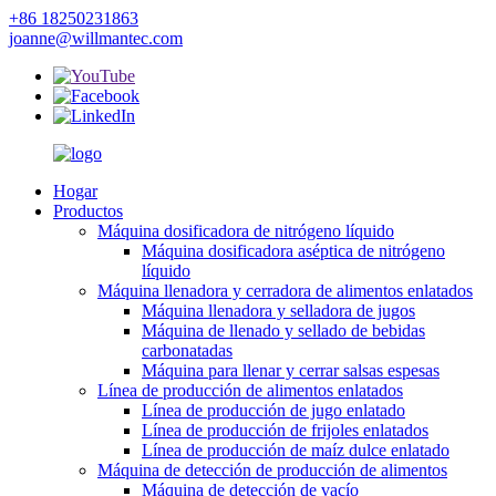
+86 18250231863
joanne@willmantec.com
Hogar
Productos
Máquina dosificadora de nitrógeno líquido
Máquina dosificadora aséptica de nitrógeno
líquido
Máquina llenadora y cerradora de alimentos enlatados
Máquina llenadora y selladora de jugos
Máquina de llenado y sellado de bebidas
carbonatadas
Máquina para llenar y cerrar salsas espesas
Línea de producción de alimentos enlatados
Línea de producción de jugo enlatado
Línea de producción de frijoles enlatados
Línea de producción de maíz dulce enlatado
Máquina de detección de producción de alimentos
Máquina de detección de vacío